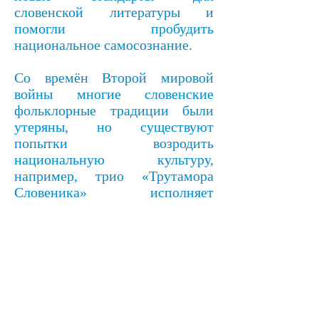
словенской литературы и
помогли пробудить
национальное самосознание.
Со времён Второй мировой
войны многие словенские
фольклорные традиции были
утеряны, но существуют
попытки возродить
национальную культуру,
например, трио «Трутамора
Словеника» исполняет
словенскую народную музыку, в
начале 90-х гг. международный
конкурс баянистов выиграла
Алессандра Миначча,
исполнившая словенские
наигрыши.