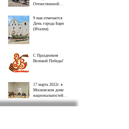
Отечественной
Войне в городе
Софии (республика
9 мая отмечается
Болгария).
День города Бари
(Италия).
С Праздником
Великой Победы!
17 марта 2022г. в
Московском доме
национальностей
состоялось
совещание.