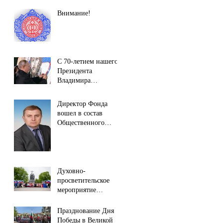
Внимание!
С 70-летием нашего
Президента
Владимира
Владимировича
Путина!
Директор Фонда
вошел в состав
Общественного
совета.
Духовно-
просветительское
мероприятие
Славянского фонда
России
Празднование Дня
Победы в Великой