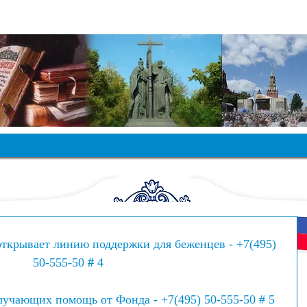
ЛАВЯНСКИЙ ФОНД РОССИИ
ткрывает линию поддержки для беженцев - +7(495) 
50-555-50 
# 
4
лучающих помощь от Фонда - +7(495) 50-555-50 # 5