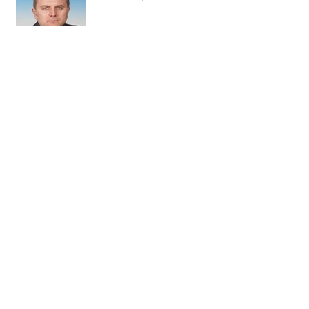
Духовно-просветительское
мероприятие Славянского
фонда России
Празднование Дня Победы в
Великой Отечественной
Войне в городе Софии
(республика Болгария).
9 мая отмечается День города
Бари (Италия).