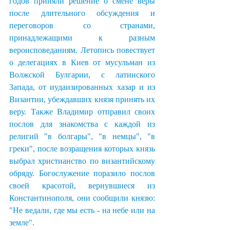
годов приняли решение о смене веры 
после длительного обсуждения и 
переговоров со странами, 
принадлежащими к разным 
вероисповеданиям. Летопись повествует 
о делегациях в Киев от мусульман из 
Волжской Булгарии, с латинского 
Запада, от иудаизированных хазар и из 
Византии, убеждавших князя принять их 
веру. Также Владимир отправил своих 
послов для знакомства с каждой из 
религий "в болгары", "в немцы", "в 
греки", после возращения которых князь 
выбрал христианство по византийскому 
обряду. Богослужение поразило послов 
своей красотой, вернувшиеся из 
Константинополя, они сообщили князю: 
"Не ведали, где мы есть - на небе или на 
земле".