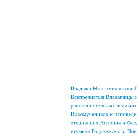
Владыко Многомилостиве Г
Всепречистыя Владычицы н
равноапостольных великого
Новомучеников и исповедн
отец наших Антония и Феод
игумена Радонежского, Иов