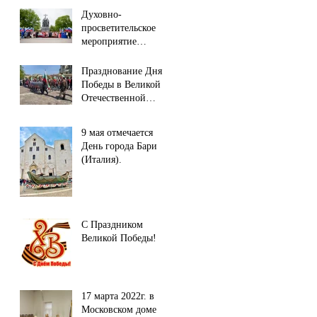
Духовно-
просветительское
мероприятие
Славянского фонда
России
Празднование Дня
Победы в Великой
Отечественной
Войне в городе
Софии (республика
9 мая отмечается
Болгария).
День города Бари
(Италия).
С Праздником
Великой Победы!
17 марта 2022г. в
Московском доме