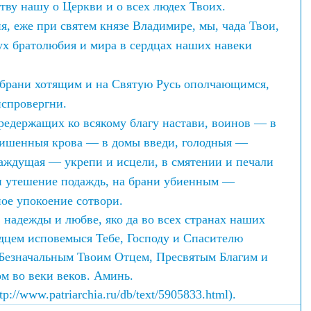
тву нашу о Церкви и о всех людех Твоих.
, еже при святем князе Владимире, мы, чада Твои, 
ух братолюбия и мира в сердцах наших навеки 
брани хотящим и на Святую Русь ополчающимся, 
испровергни.
редержащих ко всякому благу настави, воинов — в 
лишенныя крова — в домы введи, голодныя — 
аждущая — укрепи и исцели, в смятении и печали 
 утешение подаждь, на брани убиенным — 
ое упокоение сотвори.
 надежды и любве, яко да во всех странах наших 
дцем исповемыся Тебе, Господу и Спасителю 
 Безначальным Твоим Отцем, Пресвятым Благим и 
 во веки веков. Аминь.
tp://www.patriarchia.ru/db/text/5905833.html).