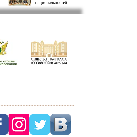
национальностей
состоялось
совещание.