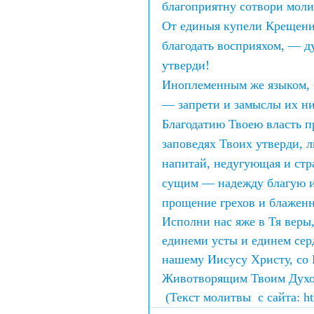
благоприятну сотвори моли
От единыя купели Крещения
благодать восприяхом, — д
утверди!
Иноплеменным же языком, 
— запрети и замыслы их н
Благодатию Твоею власть п
заповедях Твоих утверди, 
напитай, недугующая и стр
сущим — надежду благую и
прощение грехов и блаженн
Исполни нас яже в Тя веры,
единеми усты и единем сер
нашему Иисусу Христу, со
Животворящим Твоим Духом
 (Текст молитвы  с сайта: ht