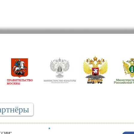
артнёры
ССИИ"