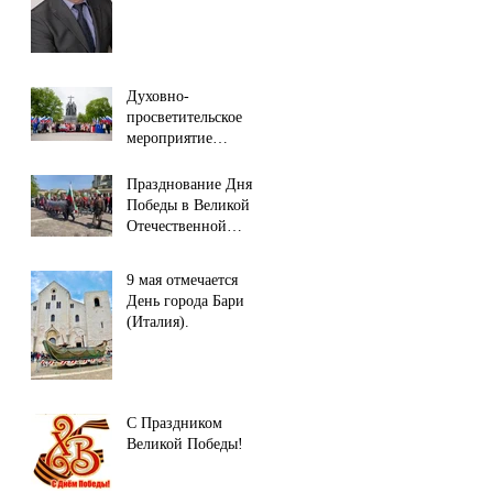
совета.
Духовно-
просветительское
мероприятие
Славянского фонда
России
Празднование Дня
Победы в Великой
Отечественной
Войне в городе
Софии (республика
9 мая отмечается
Болгария).
День города Бари
(Италия).
С Праздником
Великой Победы!