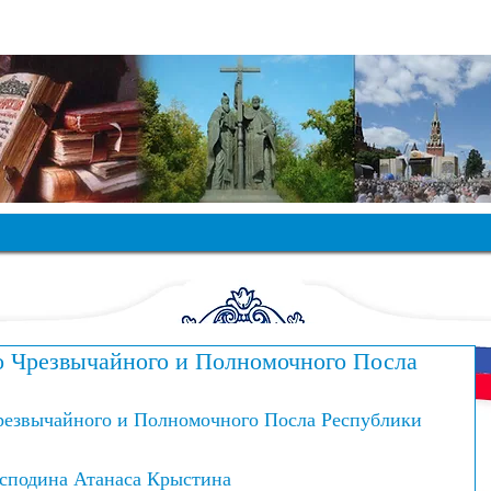
ЛАВЯНСКИЙ ФОНД РОССИИ
о Чрезвычайного и Полномочного Посла
резвычайного и Полномочного Посла Республики 
осподина Атанаса Крыстина